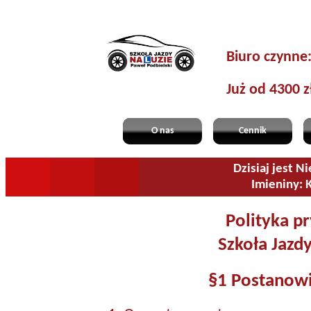
Biuro czynne
Już od 4300 z
O nas
Cennik
Dzisiaj jest N
Imieniny: 
Polityka p
Szkoła Jazdy
§1 Postanowi