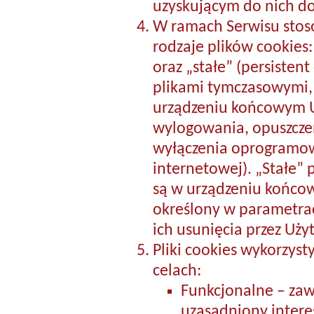
uzyskującym do nich do
W ramach Serwisu stos
rodzaje plików cookies:
oraz „stałe” (persistent
plikami tymczasowymi,
urządzeniu końcowym U
wylogowania, opuszczen
wyłączenia oprogramow
internetowej). „Stałe”
są w urządzeniu końco
określony w parametrac
ich usunięcia przez Uży
Pliki cookies wykorzys
celach:
Funkcjonalne – za
uzasadniony intere