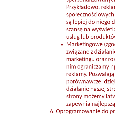
spersonalizowanych
Przykładowo, rekl
społecznościowych 
są lepiej do niego
szansę na wyświetl
usług lub produktó
Marketingowe (zgod
związane z działan
marketingu oraz roz
nim ograniczamy np
reklamy. Pozwalają
porównawcze, dzięk
działanie naszej st
strony możemy łatwi
zapewnia najlepszą
Oprogramowanie do prz